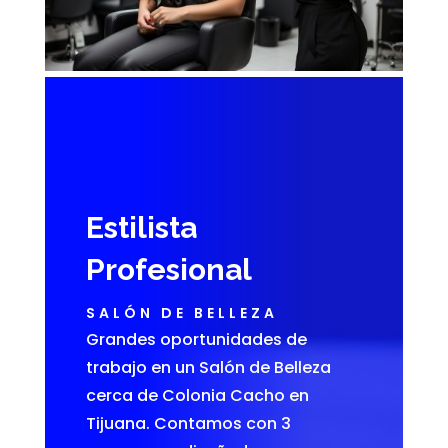
Estilista
Profesional
SALÓN DE BELLEZA
Grandes oportunidades de
trabajo en un Salón de Belleza
cerca de Colonia Cacho en
Tijuana. Contamos con 3