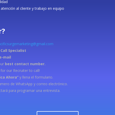
lidad
atención al cliente y trabajo en equipo
r?
cificsurgemarketing@gmail.com
Call Specialist
 e-mail
our
best contact
number.
or our Recruiter to call!
ica Ahora”
y llena el formulario.
número de WhatsApp y correo electrónico.
tará para programar una entrevista.