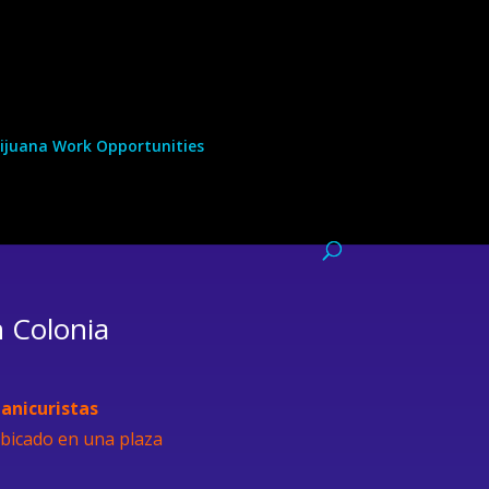
ijuana Work Opportunities
n Colonia
anicuristas
bicado en una plaza