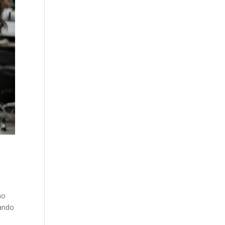
ho
cando