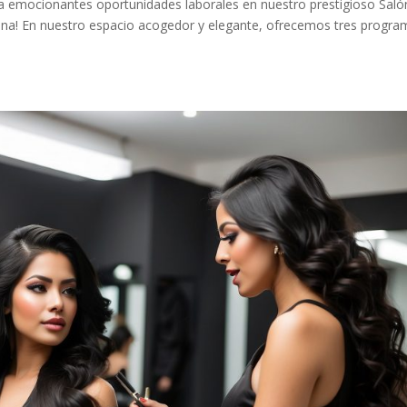
ra emocionantes oportunidades laborales en nuestro prestigioso Saló
ana! En nuestro espacio acogedor y elegante, ofrecemos tres progr