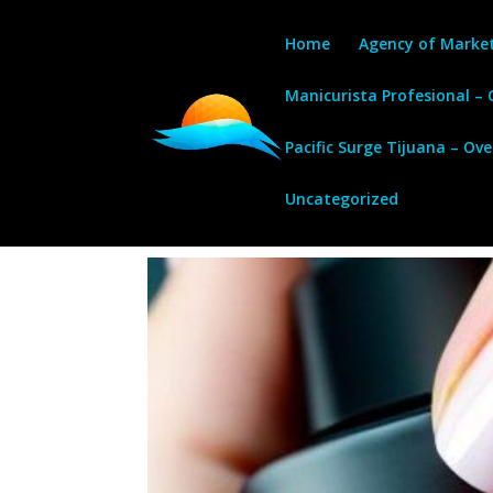
Home
Agency of Marke
Manicurista Profesional –
Pacific Surge Tijuana – Ov
Uncategorized