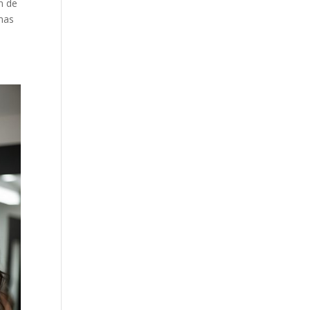
n de
amas